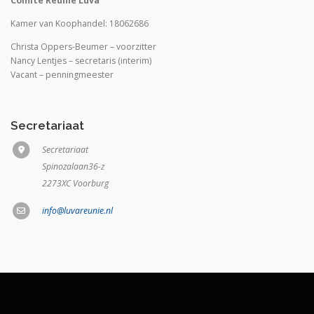
Comité Reünie Luva
Kamer van Koophandel: 18062686
Christa Oppers-Beumer – voorzitter
Nancy Lentjes – secretaris (interim)
Vacant – penningmeester
Secretariaat
Secretariaat
Spinozalaan36-z
2273XC Voorburg
info@luvareunie.nl