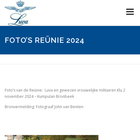
Ga
naar
Menu
de
inhoud
INSCHRIJFFORMULIER REÜNIE -NOG NIET BESCHIKBAAR-
FOTO’S REÜNIE 2024
PROGRAMMA REÜNIE
FOTO’S
KRONIEK LUVA
IN MEMORIAM
CONTACT
Foto’s van de Reünie: Luva en gewezen vrouwelijke militairen Klu 2
november 2024 – Kumpulan Bronbeek
Bronvermelding: Fotograaf John van Benten