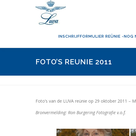
Ga
naar
de
inhoud
INSCHRIJFFORMULIER REÜNIE -NOG 
FOTO’S REUNIE 2011
Foto’s van de LUVA reünie op 29 oktober 2011 – M
Bronvermelding: Ron Burgering Fotografie v.o.f.