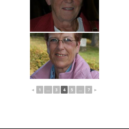
◄
1
...
3
4
5
...
7
►