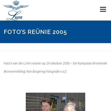
Ga
naar
Menu
de
inhoud
INSCHRIJFFORMULIER REÜNIE -NOG NIET BESCHIKBAAR-
FOTO’S REÜNIE 2005
PROGRAMMA REÜNIE
FOTO’S
KRONIEK LUVA
Foto’s van de LUVA reünie op 29 oktober 2005 – De Kumpulan Bronbeek
IN MEMORIAM
CONTACT
Bronvermelding: Ron Burgering Fotografie v.o.f.