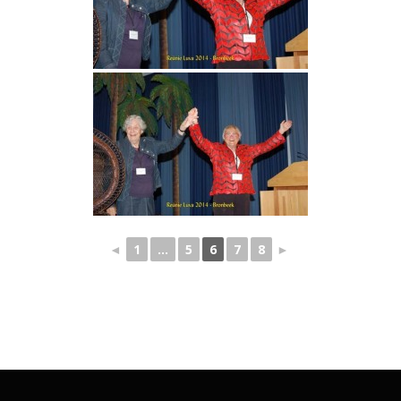
◄
1
...
5
6
7
8
►