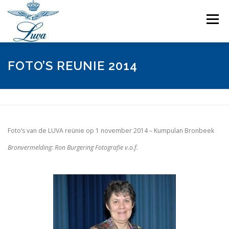
Ga
naar
Menu
de
inhoud
INSCHRIJFFORMULIER REÜNIE -NOG NIET BESCHIKBAAR-
FOTO’S REUNIE 2014
PROGRAMMA REÜNIE
FOTO’S
KRONIEK LUVA
Foto’s van de LUVA reünie op 1 november 2014 – Kumpulan Bronbeek
IN MEMORIAM
CONTACT
Bronvermelding: Ron Burgering Fotografie v.o.f.